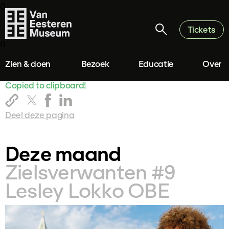
0
Tickets
0
Zien & doen
Bezoek
Educatie
Over
Copied to clipboard!
Deel deze pagina
Deze maand
Zielsverwanten #9
Lesley Lokko OBE