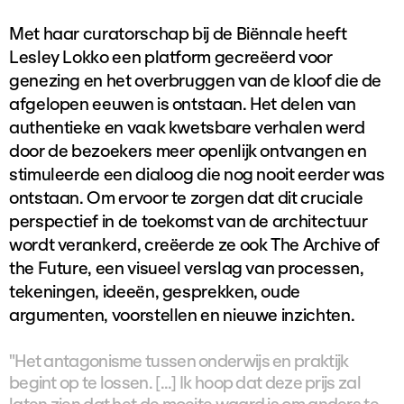
Met haar curatorschap bij de Biënnale heeft
Lesley Lokko een platform gecreëerd voor
genezing en het overbruggen van de kloof die de
afgelopen eeuwen is ontstaan. Het delen van
authentieke en vaak kwetsbare verhalen werd
door de bezoekers meer openlijk ontvangen en
stimuleerde een dialoog die nog nooit eerder was
ontstaan. Om ervoor te zorgen dat dit cruciale
perspectief in de toekomst van de architectuur
wordt verankerd, creëerde ze ook The Archive of
the Future, een visueel verslag van processen,
tekeningen, ideeën, gesprekken, oude
argumenten, voorstellen en nieuwe inzichten.
"Het antagonisme tussen onderwijs en praktijk
begint op te lossen. [...] Ik hoop dat deze prijs zal
laten zien dat het de moeite waard is om anders te