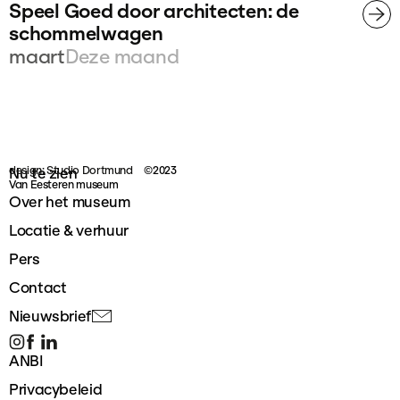
Speel Goed door architecten: de
schommelwagen
maart
Deze maand
design: Studio Dortmund
©2023
Nu te zien
Van Eesteren museum
Over het museum
Locatie & verhuur
Pers
Contact
Nieuwsbrief
ANBI
Privacybeleid