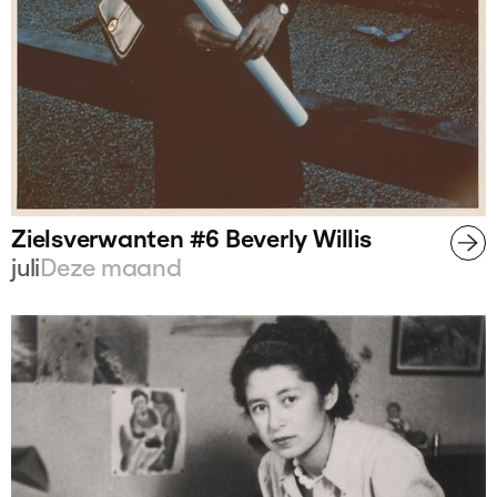
Zielsverwanten #6 Beverly Willis
juli
Deze maand