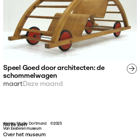
Speel Goed door architecten: de
schommelwagen
maart
Deze maand
design: Studio Dortmund
©2023
Nu te zien
Van Eesteren museum
Over het museum