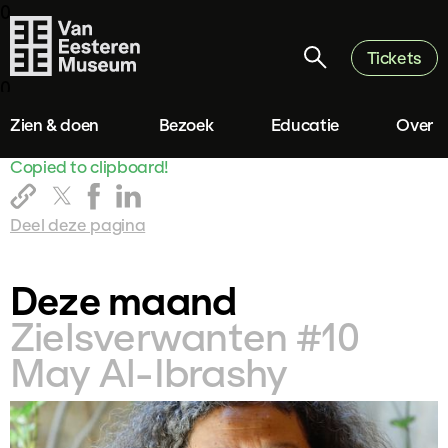
0
Tickets
0
Zien & doen
Bezoek
Educatie
Over
Copied to clipboard!
Deel deze pagina
Deze maand
Zielsverwanten #10
May Al-Ibrashy