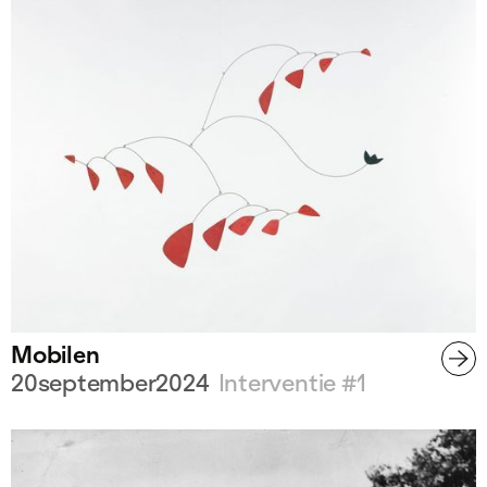
Mobilen
20
september
2024
Interventie #
1