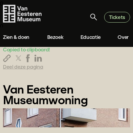
0
Tickets
0
Zien & doen
Bezoek
Educatie
Over
Copied to clipboard!
Deel deze pagina
Van Eesteren
Museumwoning