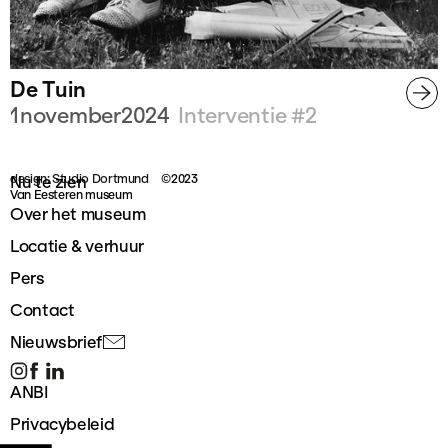
De Tuin
1
november
2024
Interventie #
2
design: Studio Dortmund
©2023
Nu te zien
Van Eesteren museum
Over het museum
Locatie & verhuur
Pers
Contact
Nieuwsbrief
ANBI
Privacybeleid