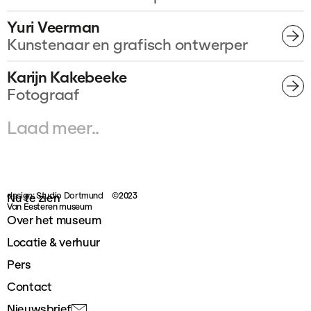
Yuri Veerman
Kunstenaar en grafisch ontwerper
Karijn Kakebeeke
Fotograaf
Laad meer..
design: Studio Dortmund
©2023
Nu te zien
Van Eesteren museum
Over het museum
Locatie & verhuur
Pers
Contact
Nieuwsbrief