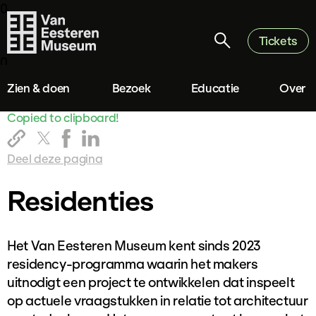
0
Tickets
0
Zien & doen
Bezoek
Educatie
Over
Copied to clipboard!
Deel deze pagina
Residenties
Het Van Eesteren Museum kent sinds 2023
residency-programma waarin het makers
uitnodigt een project te ontwikkelen dat inspeelt
op actuele vraagstukken in relatie tot architectuur