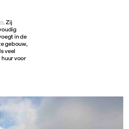
n.
Zij
nvoudig
voegt in de
te gebouw,
ls veel
 huur voor