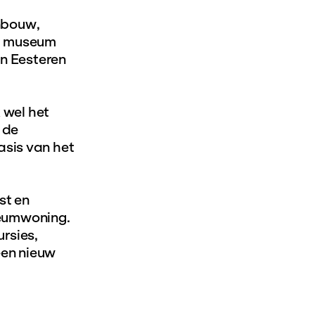
nbouw,
et museum
n Eesteren
 wel het
 de
asis van het
st en
seumwoning.
rsies,
een nieuw