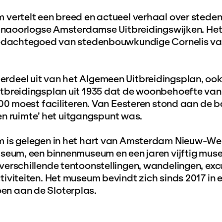
 vertelt een breed en actueel verhaal over stede
de naoorlogse Amsterdamse Uitbreidingswijken. H
gedachtegoed van stedenbouwkundige Cornelis va
deel uit van het Algemeen Uitbreidingsplan, ook
tbreidingsplan uit 1935 dat de woonbehoefte van
000 moest faciliteren. Van Eesteren stond aan de b
t en ruimte’ het uitgangspunt was.
 is gelegen in het hart van Amsterdam Nieuw-We
useum, een binnenmuseum en een jaren vijftig mu
erschillende tentoonstellingen, wandelingen, excu
iviteiten. Het museum bevindt zich sinds 2017 in 
n aan de Sloterplas.