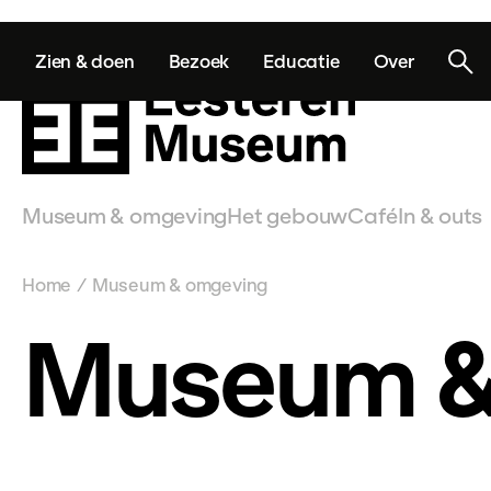
Zien & doen
Bezoek
Educatie
Over
Museum & omgeving
Het gebouw
Café
In & outs
Home
Museum & omgeving
/
Museum &