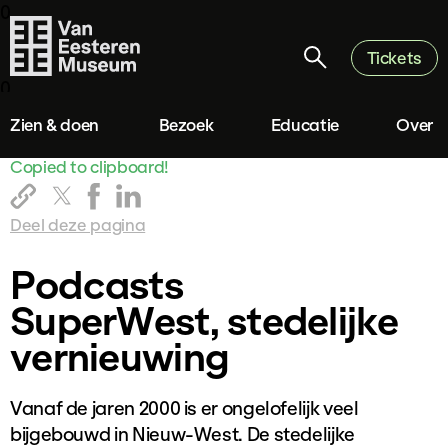
0
Tickets
0
Zien & doen
Bezoek
Educatie
Over
Copied to clipboard!
Deel deze pagina
Podcasts
SuperWest, stedelijke
vernieuwing
Vanaf de jaren 2000 is er ongelofelijk veel
bijgebouwd in Nieuw-West. De stedelijke