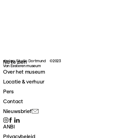
design: Studio Dortmund
©2023
Nu te zien
Van Eesteren museum
Over het museum
Locatie & verhuur
Pers
Contact
Nieuwsbrief
ANBI
Privacybeleid