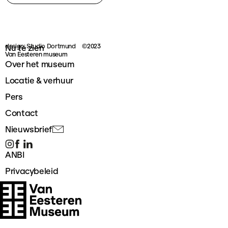
design: Studio Dortmund
©2023
Nu te zien
Van Eesteren museum
Over het museum
Locatie & verhuur
Pers
Contact
Nieuwsbrief
ANBI
Privacybeleid