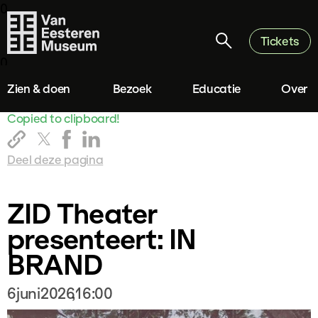
0
Tickets
0
Zien & doen
Bezoek
Educatie
Over
Copied to clipboard!
Deel deze pagina
ZID Theater
presenteert: IN
BRAND
6
juni
2026
,
16:00