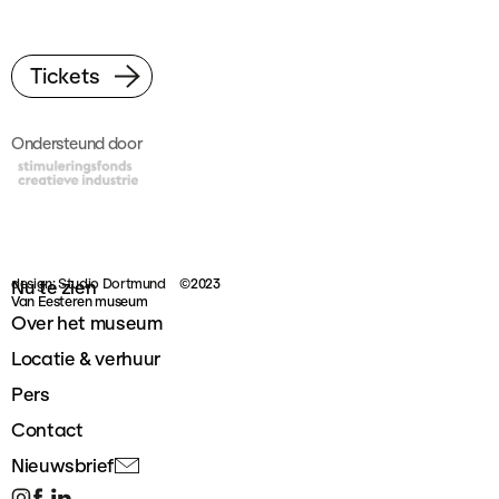
Tickets
Ondersteund door
design: Studio Dortmund
©2023
Nu te zien
Van Eesteren museum
Over het museum
Locatie & verhuur
Pers
Contact
Nieuwsbrief