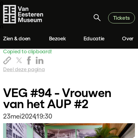
0
Tickets
0
Zien & doen
Bezoek
Educatie
Over
Copied to clipboard!
Deel deze pagina
VEG #94 - Vrouwen
van het AUP #2
23
mei
2024
,
19:30