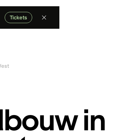
Tickets
West
dbouw in