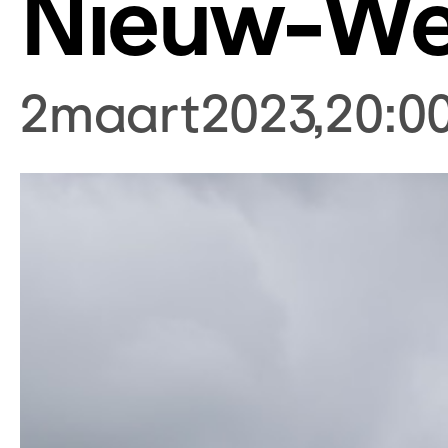
Nieuw-We
2
maart
2023
,
20:0