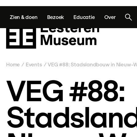
Zien & doen
Bezoek
Educatie
Over
Home
Events
VEG #88: Stadslandbouw in Nieuw-
/
/
VEG #88:
Stadslan