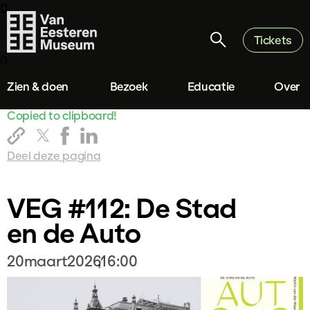
0
Tickets
0
Zien & doen
Bezoek
Educatie
Over
Copied to clipboard!
Deel deze pagina
VEG #112: De Stad
en de Auto
20
maart
2026
,
16:00