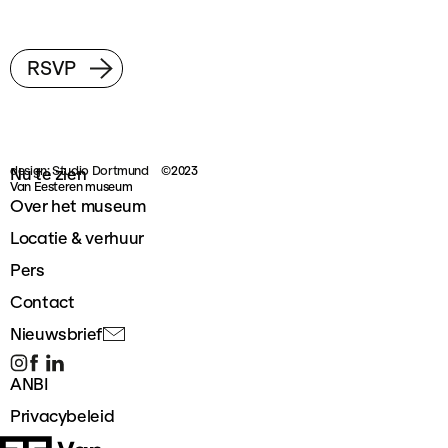
RSVP
design: Studio Dortmund
©2023
Nu te zien
Van Eesteren museum
Over het museum
Locatie & verhuur
Pers
Contact
Nieuwsbrief
ANBI
Privacybeleid