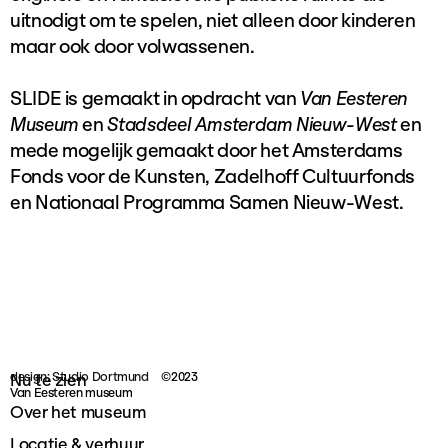
uitnodigt om te spelen, niet alleen door kinderen
maar ook door volwassenen.
SLIDE is gemaakt in opdracht van
Van Eesteren
Museum
en
Stadsdeel Amsterdam Nieuw-West
en
mede mogelijk gemaakt door het Amsterdams
Fonds voor de Kunsten, Zadelhoff Cultuurfonds
en Nationaal Programma Samen Nieuw-West.
design: Studio Dortmund
©2023
Nu te zien
Van Eesteren museum
Over het museum
Locatie & verhuur