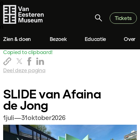
0
Tickets
0
Zien & doen
Bezoek
Educatie
Over
Copied to clipboard!
Deel deze pagina
SLIDE van Afaina
de Jong
1
juli
—
31
oktober
2026