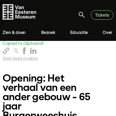
0
Tickets
0
Zien & doen
Bezoek
Educatie
Over
Copied to clipboard!
Deel deze pagina
Opening: Het
verhaal van een
ander gebouw - 65
jaar
Burgerweeshuis