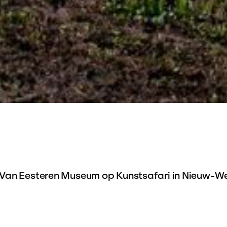
 Van Eesteren Museum op Kunstsafari in Nieuw-We
stocht gaan we op zoek naar indrukwekkende, op
e oevers van de Sloterplas: het groen-blauwe ha