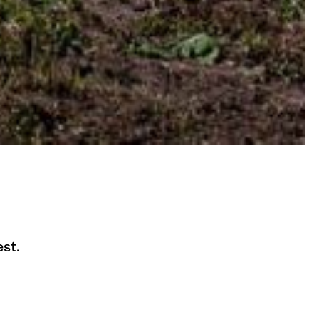
st.
enbare
rt van de