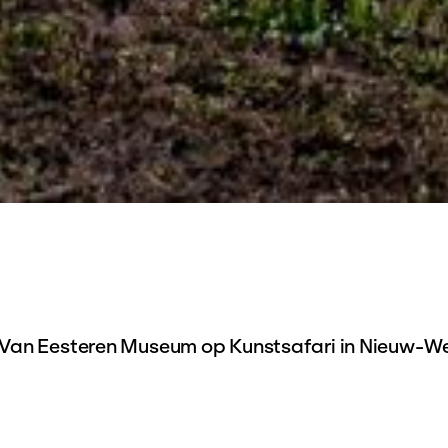
 Van Eesteren Museum op Kunstsafari in Nieuw-We
stocht gaan we op zoek naar indrukwekkende, op
e oevers van de Sloterplas: het groen-blauwe ha