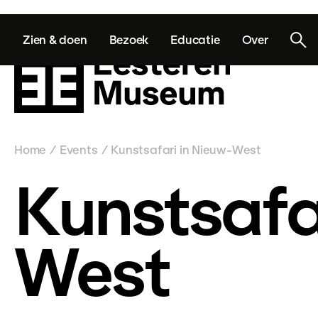
Zien & doen
Bezoek
Educatie
Over
Home
Events
Kunstsafari in Nieuw-West
/
/
Kunstsafa
West