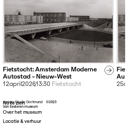
Fietstocht: Amsterdam Moderne
Fie
Autostad - Nieuw-West
Aut
12
april
2026
,
13:30
Fietstocht
25
a
design: Studio Dortmund
©2023
Nu te zien
Van Eesteren museum
Over het museum
Locatie & verhuur