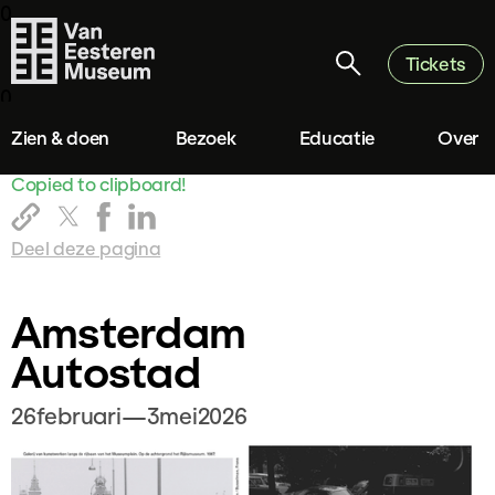
0
Tickets
0
Zien & doen
Bezoek
Educatie
Over
Copied to clipboard!
Deel deze pagina
Amsterdam
Autostad
26
februari
—
3
mei
2026