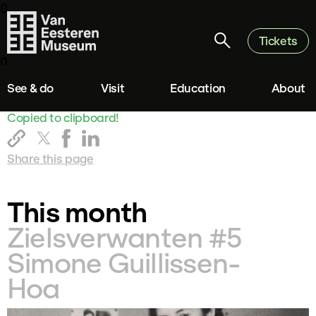
0
Tickets
0
See & do
Visit
Education
About
Copied to clipboard!
Share this page
This month
Zielsverwanten #5
Simone Guillissen-
Hoa