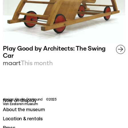
Play Good by Architects: The Swing
Car
maart
This month
design: Studio Dortmund
©2023
Now on display
Van Eesteren museum
About the museum
Location & rentals
Press