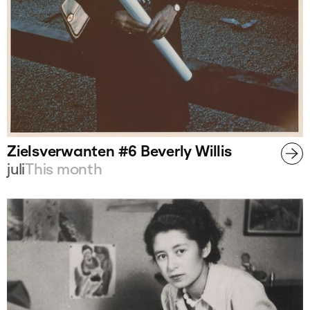
Zielsverwanten #6 Beverly Willis
juli
This month