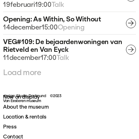
19
februari
19:00
Talk
Opening: As Within, So Without
14
december
15:00
Opening
VEG#109: De bejaardenwoningen van
Rietveld en Van Eyck
11
december
17:00
Talk
Load more
design: Studio Dortmund
©2023
Now on display
Van Eesteren museum
About the museum
Location & rentals
Press
Contact