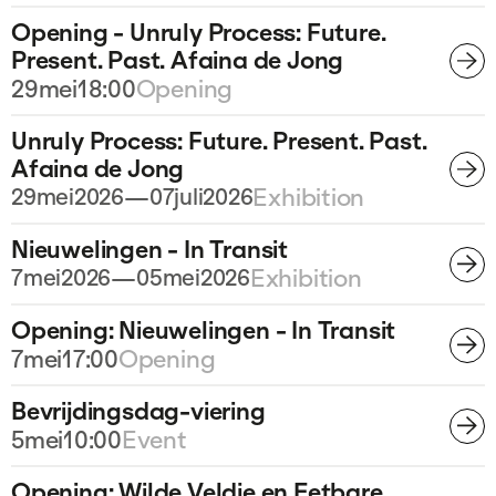
Opening - Unruly Process: Future.
Present. Past. Afaina de Jong
29
mei
18:00
Opening
Unruly Process: Future. Present. Past.
Afaina de Jong
29
mei
2026
—
07
juli
2026
Exhibition
Nieuwelingen - In Transit
7
mei
2026
—
05
mei
2026
Exhibition
Opening: Nieuwelingen - In Transit
7
mei
17:00
Opening
Bevrijdingsdag-viering
5
mei
10:00
Event
Opening: Wilde Veldje en Eetbare