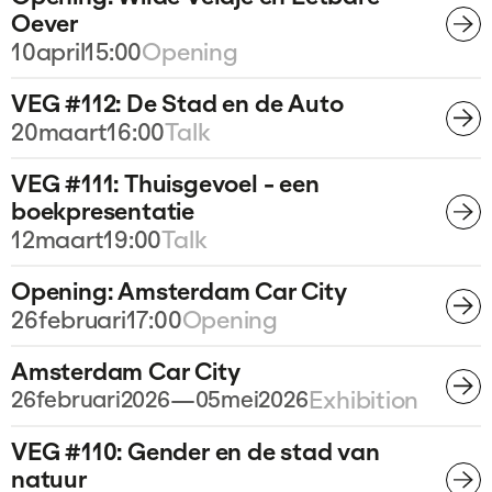
Oever
10
april
15:00
Opening
VEG #112: De Stad en de Auto
20
maart
16:00
Talk
VEG #111: Thuisgevoel - een
boekpresentatie
12
maart
19:00
Talk
Opening: Amsterdam Car City
26
februari
17:00
Opening
Amsterdam Car City
26
februari
2026
—
05
mei
2026
Exhibition
VEG #110: Gender en de stad van
natuur