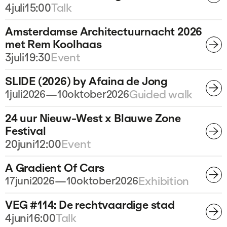
4
juli
15:00
Talk
Amsterdamse Architectuurnacht 2026
met Rem Koolhaas
3
juli
19:30
Event
SLIDE (2026) by Afaina de Jong
1
juli
2026
—
10
oktober
2026
Guided walk
24 uur Nieuw-West x Blauwe Zone
Festival
20
juni
12:00
Event
A Gradient Of Cars
17
juni
2026
—
10
oktober
2026
Exhibition
VEG #114: De rechtvaardige stad
4
juni
16:00
Talk