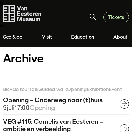
0
Tickets
0
See & do
Visit
Education
About
Archive
Bicycle tour
Talk
Guided walk
Opening
Exhibition
Event
Opening - Onderweg naar (t)huis
9
juli
17:00
Opening
VEG #115: Cornelis van Eesteren -
ambitie en verbeelding